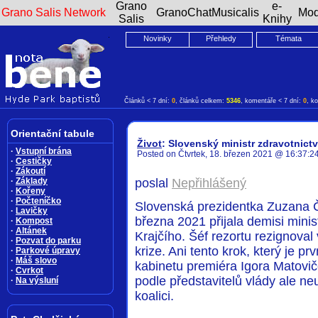
Grano
e-
Grano Salis Network
GranoChat
Musicalis
Mod
Salis
Knihy
Novinky
Přehledy
Témata
Článků < 7 dní:
0
, článků celkem:
5346
, komentáře < 7 dní:
0
, k
Orientační tabule
Život
: Slovenský ministr zdravotnictví
·
Vstupní brána
Posted on Čtvrtek, 18. březen 2021 @ 16:37:24
·
Cestičky
·
Zákoutí
·
Základy
poslal
Nepřihlášený
·
Kořeny
·
Počteníčko
Slovenská prezidentka Zuzana Č
·
Lavičky
března 2021 přijala demisi minis
·
Kompost
·
Altánek
Krajčího. Šéf rezortu rezignoval
·
Pozvat do parku
krize. Ani tento krok, který je p
·
Parkové úpravy
·
Máš slovo
kabinetu premiéra Igora Matovič
·
Cvrkot
podle představitelů vlády ale ne
·
Na výsluní
koalici.