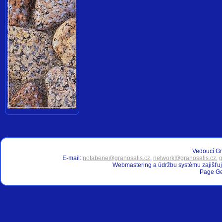
Vedoucí Gr
E-mail:
notabene@granosalis.cz
,
network@granosalis.cz
,
g
Webmastering a údržbu systému zajišťu
Page Ge