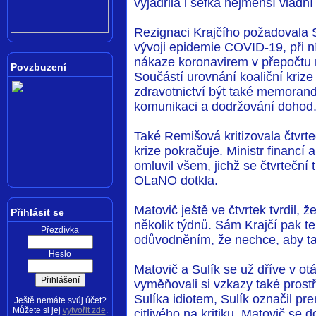
vyjádřila i šéfka nejmenší vládn
Rezignaci Krajčího požadovala S
vývoji epidemie COVID-19, při ní
nákaze koronavirem v přepočtu 
Povzbuzení
Součástí urovnání koaliční kriz
zdravotnictví být také memoran
komunikaci a dodržování dohod
Také Remišová kritizovala čtvrte
krize pokračuje. Ministr financí 
omluvil všem, jichž se čtvrteční
OLaNO dotkla.
Matovič ještě ve čtvrtek tvrdil, 
Přihlásit se
několik týdnů. Sám Krajčí pak te
Přezdívka
odůvodněním, že nechce, aby ta
Heslo
Matovič a Sulík se už dříve v o
vyměňovali si vzkazy také prost
Sulíka idiotem, Sulík označil pr
Ještě nemáte svůj účet?
Můžete si jej
vytvořit zde
.
citlivého na kritiku. Matovič se d