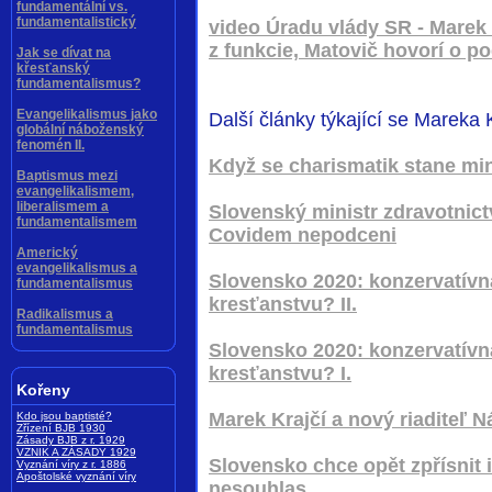
fundamentální vs.
fundamentalistický
video Úradu vlády SR - Marek 
z funkcie, Matovič hovorí o p
Jak se dívat na
křesťanský
fundamentalismus?
Evangelikalismus jako
Další články týkající se Mareka 
globální náboženský
fenomén II.
Když se charismatik stane min
Baptismus mezi
evangelikalismem,
liberalismem a
Slovenský ministr zdravotnictv
fundamentalismem
Covidem nepodceni
Americký
evangelikalismus a
Slovensko 2020: konzervatívn
fundamentalismus
kresťanstvu? II.
Radikalismus a
fundamentalismus
Slovensko 2020: konzervatívn
kresťanstvu? I.
Kořeny
Marek Krajčí a nový riaditeľ
Kdo jsou baptisté?
Zřízení BJB 1930
Zásady BJB z r. 1929
VZNIK A ZÁSADY 1929
Slovensko chce opět zpřísnit i
Vyznání víry z r. 1886
Apoštolské vyznání víry
nesouhlas.