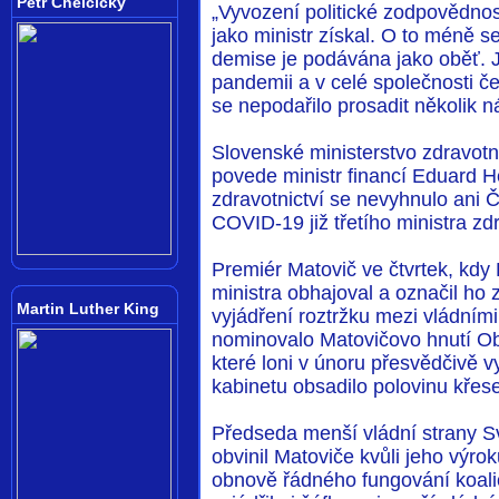
Petr Chelčický
„Vyvození politické zodpovědnos
jako ministr získal. O to méně se
demise je podávána jako oběť. Je
pandemii a v celé společnosti č
se nepodařilo prosadit několik ná
Slovenské ministerstvo zdravotn
povede ministr financí Eduard 
zdravotnictví se nevyhnulo ani
COVID-19 již třetího ministra zdr
Premiér Matovič ve čtvrtek, kdy K
ministra obhajoval a označil ho z
Martin Luther King
vyjádření roztržku mezi vládními
nominovalo Matovičovo hnutí Ob
které loni v únoru přesvědčivě 
kabinetu obsadilo polovinu křese
Předseda menší vládní strany Sv
obvinil Matoviče kvůli jeho výro
obnově řádného fungování koali