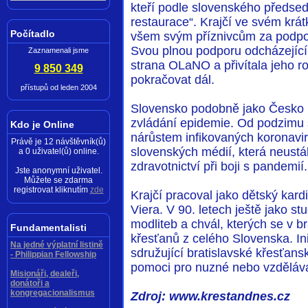
kteří podle slovenského předsedy
restaurace“. Krajčí ve svém kr
Počítadlo
všem svým příznivcům za podporu
Svou plnou podporu odcházejícímu
Zaznamenali jsme
strana OLaNO a přivítala jeho r
9 850 349
pokračovat dál.
přístupů od leden 2004
Slovensko podobně jako Česko pa
zvládání epidemie. Od podzimu 
Kdo je Online
nárůstem infikovaných koronavire
Právě je 12 návštěvník(ů)
slovenských médií, která neustá
a 0 uživatel(ů) online.
zdravotnictví při boji s pandemií.
Jste anonymní uživatel.
Můžete se zdarma
registrovat kliknutím
zde
Krajčí pracoval jako dětský kard
Viera. V 90. letech ještě jako s
modliteb a chvál, kterých se v br
Fundamentalisti
křesťanů z celého Slovenska. In
Na jedné výplatní listině
sdružující bratislavské křesťansk
- Philippian Fellowship
pomoci pro nuzné nebo vzdělávac
Misionáři, dealeři,
donátoři a
kongregacionalismus
Zdroj: www.krestandnes.cz