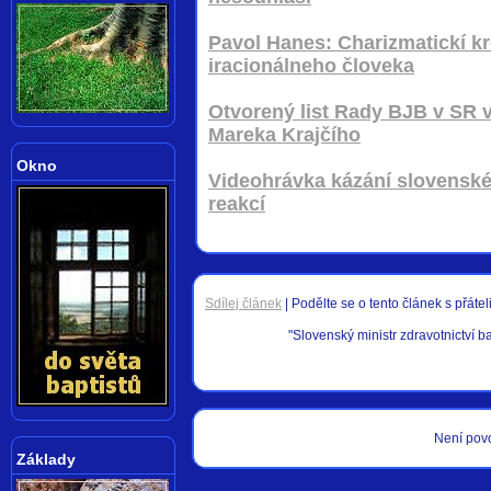
Pavol Hanes: Charizmatickí kr
iracionálneho človeka
Otvorený list Rady BJB v SR v
Mareka Krajčího
Okno
Videohrávka kázání slovenskéh
reakcí
Sdílej článek
|
Podělte se o tento článek s přáteli
"Slovenský ministr zdravotnictví bap
Není pov
Základy