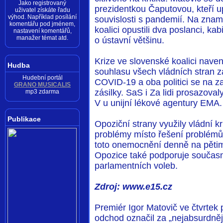
Jako registrovaný
prezidentkou Čaputovou, kteří u
uživatel získáte řadu
výhod. Například posílání
souvislosti s pandemií. Na zna
komentářu pod jménem,
koalici opustili dva poslanci, k
nastavení komentářů,
manažer témat atd.
o ústavní většinu.
Krize ve slovenské koalici naven
Hudba
souhlasu všech vládních stran za
Hudební portál
COVID-19 a oba politici se na z
GRANO MUSICALIS
zásilky. SaS i Za lidi prosazova
mp3 zdarma
V u unijní lékové agentury EMA.
Publikace
Opoziční strany využily vládní kr
problémy místo řešení problémů
toto onemocnění denně na pětim
Opozice také podporuje současn
parlamentních voleb.
Zdroj: www.e15.cz
Premiér Igor Matovič ve čtvrtek 
odchod označil za „nejabsurdnějš